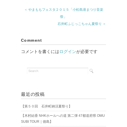
＜ やまももフェスタ２０１５「小松島港まつり音楽
祭」
石井町ふじっこちゃん夏祭り ＞
Comment
コメントを書くには
ログイン
が必要です
最近の投稿
【第５０回 石井町納涼夏祭り】
【木村結香 NHKホールへの道 第二弾 47都道府県 OMU
SUBI TOUR｜徳島】