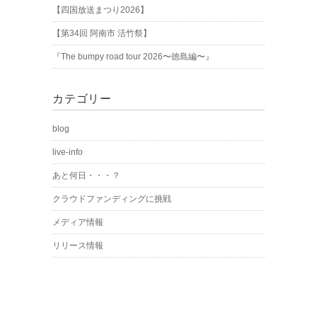
【四国放送まつり2026】
【第34回 阿南市 活竹祭】
『The bumpy road tour 2026〜徳島編〜』
カテゴリー
blog
live-info
あと何日・・・？
クラウドファンディングに挑戦
メディア情報
リリース情報