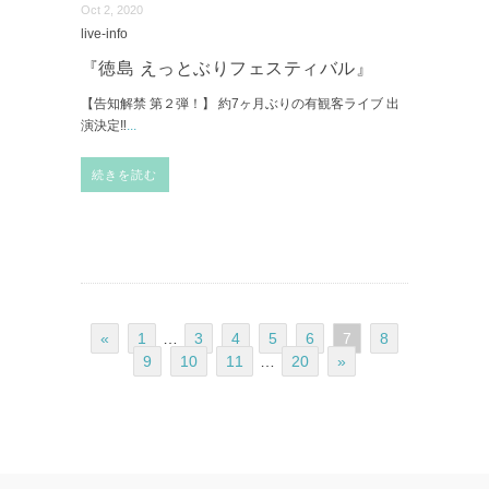
Oct 2, 2020
live-info
『徳島 えっとぶりフェスティバル』
【告知解禁 第２弾！】 約7ヶ月ぶりの有観客ライブ 出
演決定‼︎
...
続きを読む
«
1
…
3
4
5
6
7
8
9
10
11
…
20
»