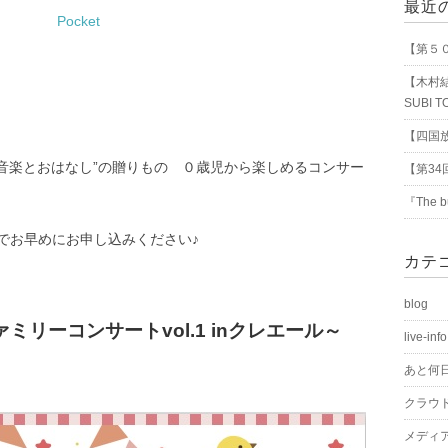
最近
Pocket
【第５
【木村結
SUBI 
【四国放
 音楽とおはなし”の贈りもの ０歳児から楽しめるコンサー
【第34
『The 
でお早めにお申し込みください♪
カテ
blog
リーコンサートvol.1 inクレエール～
live-info
あと何
』
クラウ
メディ