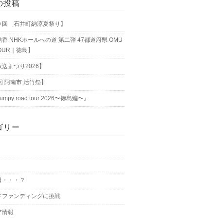
の投稿
０回 石井町納涼夏祭り】
香 NHKホールへの道 第二弾 47都道府県 OMU
TOUR｜徳島】
送まつり2026】
回 阿南市 活竹祭】
bumpy road tour 2026〜徳島編〜』
ゴリー
日・・・？
ドファンディングに挑戦
ア情報