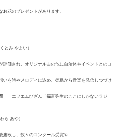
なお花のプレゼントがあります。
くとみ やよい）
が評価され、オリジナル曲の他に自治体やイベントとのコ
想いを詩やメロディに込め、徳島から音楽を発信しつづけ
間」 エフエムびざん「福富弥生のここにしかないラジ
わら あや）
後渡欧し、数々のコンクール受賞や