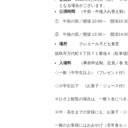
となる場合がございます。
公演時間
（午前・午後入れ替え制）
① 午前の部／開場 10:00～ 開演10:3
② 午後の部／開場 13:30～ 開演14:0
場所
クレエール子ども食堂 ［
徳島市万代町５丁目７１番地４（駐車場
入場料
（事前申込制、定員／各 先
◇一般（中学生以上）《プレゼント付》 1
◇小学生以下 《お菓子・ジュース付》
※ひざ上観覧の場合は、一般１名につき
※中・高生までの皆様にも、お菓子・ジ
一般のお客様にはおみやげ（非常食セッ