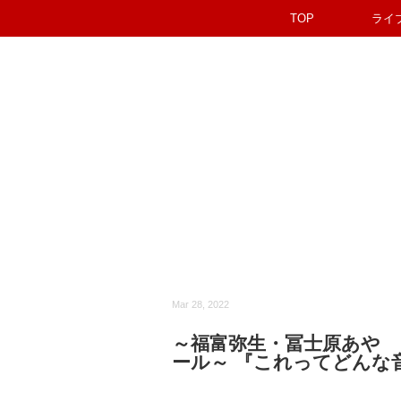
TOP
ライ
Mar 28, 2022
～福富弥生・冨士原あや フ
ール～ 『これってどんな