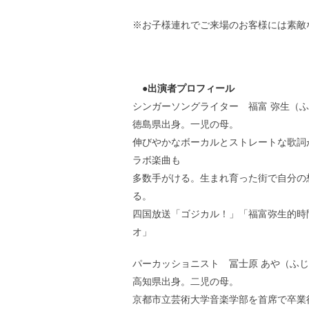
※お子様連れでご来場のお客様には素敵
●出演者プロフィール
シンガーソングライター 福富 弥生（ふ
徳島県出身。一児の母。
伸びやかなボーカルとストレートな歌詞
ラボ楽曲も
多数手がける。生まれ育った街で自分の
る。
四国放送「ゴジカル！」「福富弥生的時
オ」
パーカッショニスト 冨士原 あや（ふじ
高知県出身。二児の母。
京都市立芸術大学音楽学部を首席で卒業