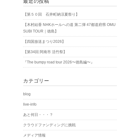
最近の投稿
【第５０回 石井町納涼夏祭り】
【木村結香 NHKホールへの道 第二弾 47都道府県 OMU
SUBI TOUR｜徳島】
【四国放送まつり2026】
【第34回 阿南市 活竹祭】
『The bumpy road tour 2026〜徳島編〜』
カテゴリー
blog
live-info
あと何日・・・？
クラウドファンディングに挑戦
メディア情報