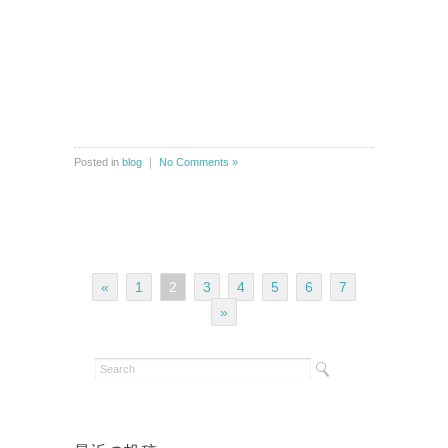
Posted in
blog
｜
No Comments »
«
1
2
3
4
5
6
7
»