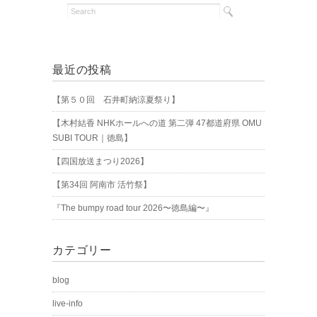
最近の投稿
【第５０回 石井町納涼夏祭り】
【木村結香 NHKホールへの道 第二弾 47都道府県 OMU
SUBI TOUR｜徳島】
【四国放送まつり2026】
【第34回 阿南市 活竹祭】
『The bumpy road tour 2026〜徳島編〜』
カテゴリー
blog
live-info