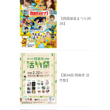
【四国放送まつり20
26】
【第34回 阿南市 活
竹祭】