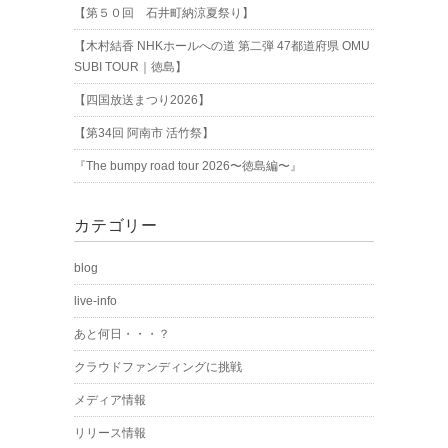
【第５０回 石井町納涼夏祭り】
【木村結香 NHKホールへの道 第二弾 47都道府県 OMU
SUBI TOUR｜徳島】
【四国放送まつり2026】
【第34回 阿南市 活竹祭】
『The bumpy road tour 2026〜徳島編〜』
カテゴリー
blog
live-info
あと何日・・・？
クラウドファンディングに挑戦
メディア情報
リリース情報