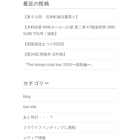
最近の投稿
【第５０回 石井町納涼夏祭り】
【木村結香 NHKホールへの道 第二弾 47都道府県 OMU
SUBI TOUR｜徳島】
【四国放送まつり2026】
【第34回 阿南市 活竹祭】
『The bumpy road tour 2026〜徳島編〜』
カテゴリー
blog
live-info
あと何日・・・？
クラウドファンディングに挑戦
メディア情報