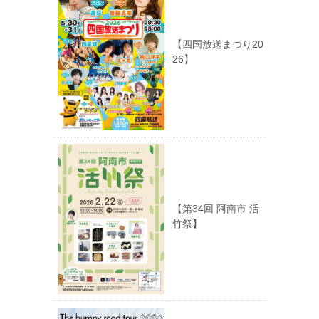
【四国放送まつり20
26】
【第34回 阿南市 活
竹祭】