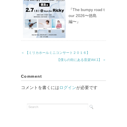
『The bumpy road t
our 2026〜徳島
編〜』
＜ 【ミリカホールミニコンサート２０１６】
【僕らの街にある音楽Vol.1】 ＞
Comment
コメントを書くには
ログイン
が必要です