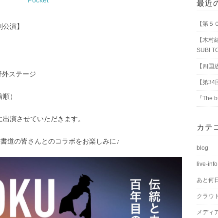
Pocket
最近
【第５
別公演】
【木村結
SUBI 
【四国放
野外ステージ
【第34
着順）
『The 
に出演させていただきます。
カテ
R書道の皆さんとのコラボをお楽しみに♪
blog
live-info
あと何
クラウ
メディ