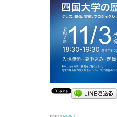
Posted in
live-info
｜