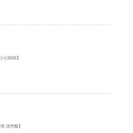
り2026】
南市 活竹祭】