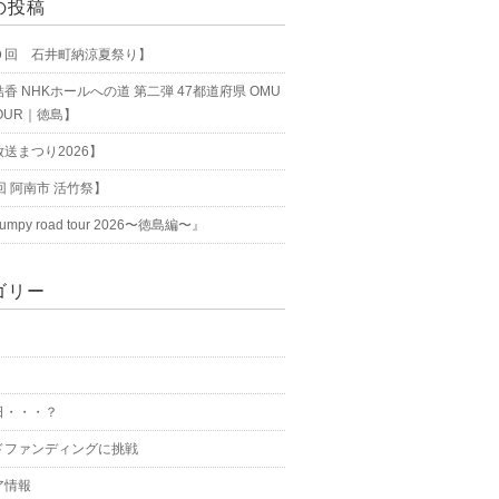
の投稿
０回 石井町納涼夏祭り】
香 NHKホールへの道 第二弾 47都道府県 OMU
TOUR｜徳島】
送まつり2026】
回 阿南市 活竹祭】
bumpy road tour 2026〜徳島編〜』
ゴリー
日・・・？
ドファンディングに挑戦
ア情報