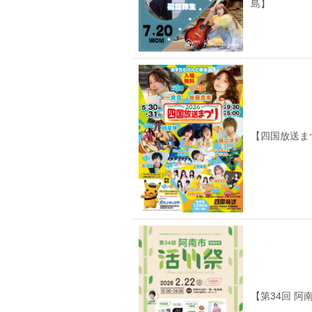
島】
【四国放送まつ
【第34回 阿