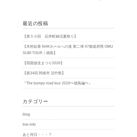
最近の投稿
【第５０回 石井町納涼夏祭り】
【木村結香 NHKホールへの道 第二弾 47都道府県 OMU
SUBI TOUR｜徳島】
【四国放送まつり2026】
【第34回 阿南市 活竹祭】
『The bumpy road tour 2026〜徳島編〜』
カテゴリー
blog
live-info
あと何日・・・？