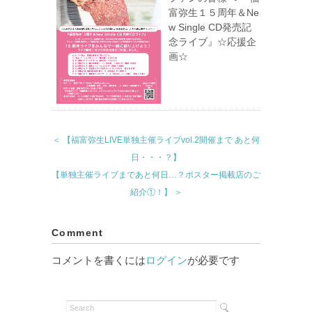
富弥生１５周年＆Ne
w Single CD発売記
念ライブ』☆応援企
画☆
＜ 【福富弥生LIVE単独主催ライブvol.2開催まで あと何
日・・・？】
【単独主催ライブまであと何日…？ポスター掲載店のご
紹介①！】 ＞
Comment
コメントを書くには
ログイン
が必要です