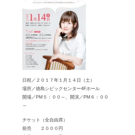
日程／２０１７年１月１４日（土）
場所／徳島シビックセンター4Fホール
開場／PM５：００～、開演／PM６：００
～
チケット（全自由席）
前売 ２０００円