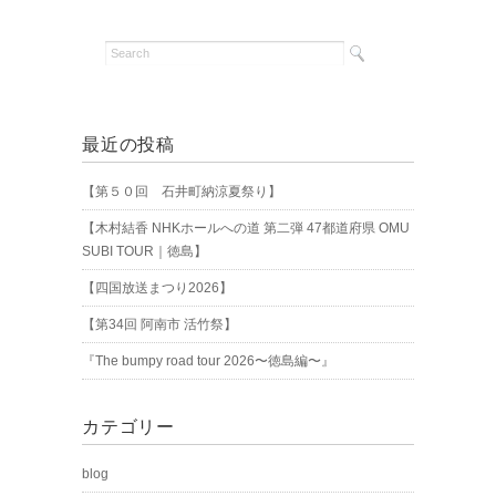
最近の投稿
【第５０回 石井町納涼夏祭り】
【木村結香 NHKホールへの道 第二弾 47都道府県 OMU
SUBI TOUR｜徳島】
【四国放送まつり2026】
【第34回 阿南市 活竹祭】
『The bumpy road tour 2026〜徳島編〜』
カテゴリー
blog