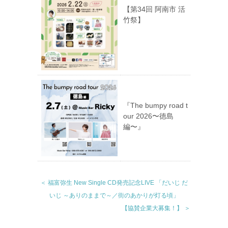
【第34回 阿南市 活
竹祭】
『The bumpy road t
our 2026〜徳島
編〜』
＜ 福富弥生 New Single CD発売記念LIVE 「だいじ だ
いじ ～ありのままで～／街のあかりが灯る頃」
【協賛企業大募集！】 ＞