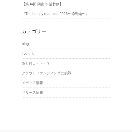
【第34回 阿南市 活竹祭】
『The bumpy road tour 2026〜徳島編〜』
カテゴリー
blog
live-info
あと何日・・・？
クラウドファンディングに挑戦
メディア情報
リリース情報