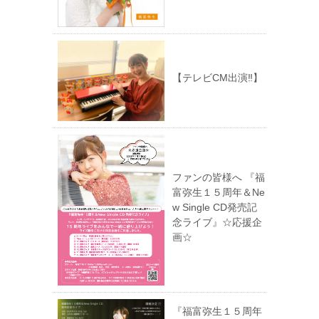
【テレビCM出演‼︎】
ファンの皆様へ 『福
富弥生１５周年＆Ne
w Single CD発売記
念ライブ』☆応援企
画☆
『福富弥生１５周年