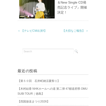
＆New Single CD発
売記念ライブ』開催
決定！
＜ 【テレビCM出演‼︎】
【大切なご報告】 ＞
最近の投稿
【第５０回 石井町納涼夏祭り】
【木村結香 NHKホールへの道 第二弾 47都道府県 OMU
SUBI TOUR｜徳島】
【四国放送まつり2026】