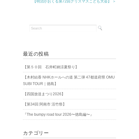
【明治がおくる第72回クリスマスこども大会】 ＞
最近の投稿
【第５０回 石井町納涼夏祭り】
【木村結香 NHKホールへの道 第二弾 47都道府県 OMU
SUBI TOUR｜徳島】
【四国放送まつり2026】
【第34回 阿南市 活竹祭】
『The bumpy road tour 2026〜徳島編〜』
カテゴリー